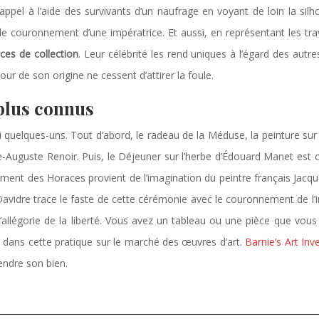
el à l’aide des survivants d’un naufrage en voyant de loin la silho
e couronnement d’une impératrice. Et aussi, en représentant les trava
ces de collection
. Leur célébrité les rend uniques à l’égard des aut
our de son origine ne cessent d’attirer la foule.
 plus connus
 quelques-uns. Tout d’abord, le radeau de la Méduse, la peinture sur 
rre-Auguste Renoir. Puis, le Déjeuner sur l’herbe d’Édouard Manet es
ent des Horaces provient de l’imagination du peintre français Jacqu
idre trace le faste de cette cérémonie avec le couronnement de l’impé
l’allégorie de la liberté. Vous avez un tableau ou une pièce que vous
t dans cette pratique sur le marché des œuvres d’art.
Barnie’s Art Inv
vendre son bien.